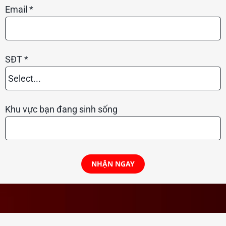
Email *
SĐT *
Select...
phone-prefix
Khu vực bạn đang sinh sống
NHẬN NGAY